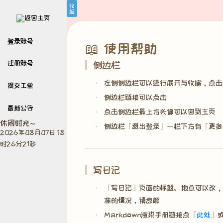
收
起
登录账号
📖 使用帮助
侧边栏
注册账号
左侧侧边栏可以进行展开与收缩，点击
提交工单
侧边栏链接可以点击
最新公告
点击侧边栏最上方头像可以回到主页
休闲时光~
侧边栏「退出登录」一栏下方有「更多
2026年08月07日 18
时26分22秒
写日记
「写日记」页面的标题、地点可以改，其
准的情况，请谅解
Markdown渲染手册链接点「
此处
」