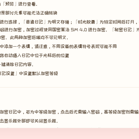
上角「预览」进行查看。
，但是部分元素可能无法正确转换
进行选择，「普通日记」为明文存储；「时光胶囊」为特定时间后打开，
码进行加密，加密过程使用国密算法 SM 4.0 进行加密。「秘密日记
进行加密。此两种加密后端均不可见明文。
中添加一个表情，请注意，不同设备的表情符号表现可能不同
将自动插入日记中位于光标后的位置
一键清除日记内容。
「日记设置」中设置默认加密等级
加密日记中，若为中等级加密，点击后无需输入密码，高等级加密则需输
击显示框外部即可关闭显示框。
作时间、地点）、正文、AI 情感分析（若为加密日记则无此项），您可
」「分享」「情感评分」「加密日记」「置顶」按钮。 若您点击「删除