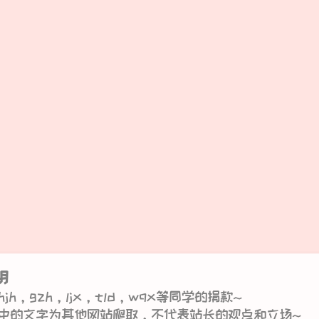
明
jh，gzh，ljx，tld，wqx等同学的捐款~
中的文字为其他网站爬取，不代表站长的观点和立场~