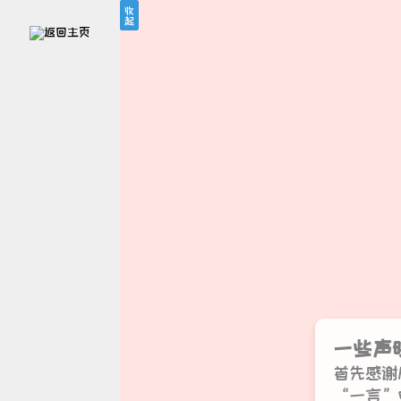
收
收
起
起
登录账号
注册账号
提交工单
最新公告
努力了一上午，休
息一下
2026年08月06日 13
时21分39秒
一些声
首先感谢h
“一言”